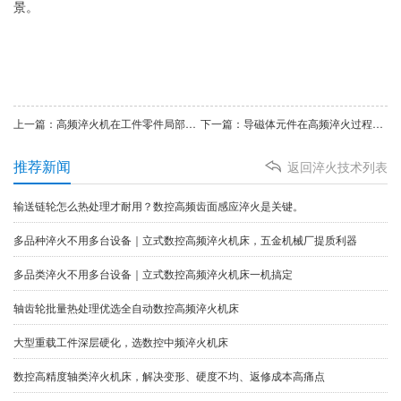
景。
上一篇：高频淬火机在工件零件局部加热淬火热处理方面应用
下一篇：导磁体元件在高频淬火过程中的作用原理及注意事项
推荐新闻
返回淬火技术列表
输送链轮怎么热处理才耐用？数控高频齿面感应淬火是关键。
多品种淬火不用多台设备｜立式数控高频淬火机床，五金机械厂提质利器
多品类淬火不用多台设备｜立式数控高频淬火机床一机搞定
​轴齿轮批量热处理优选全自动数控高频淬火机床
大型重载工件深层硬化，选数控中频淬火机床
数控高精度轴类淬火机床，解决变形、硬度不均、返修成本高痛点