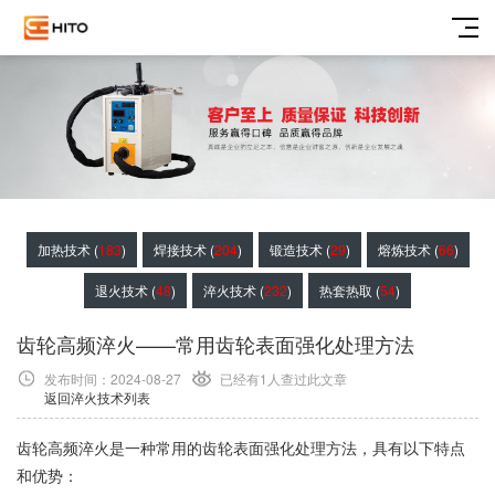
加热技术 (
183
)
焊接技术 (
204
)
锻造技术 (
29
)
熔炼技术 (
66
)
退火技术 (
48
)
淬火技术 (
232
)
热套热取 (
54
)
齿轮高频淬火——常用齿轮表面强化处理方法
发布时间：2024-08-27
已经有1
人查过此文章
返回淬火技术列表
齿轮高频淬火是一种常用的齿轮表面强化处理方法，具有以下特点
和优势：