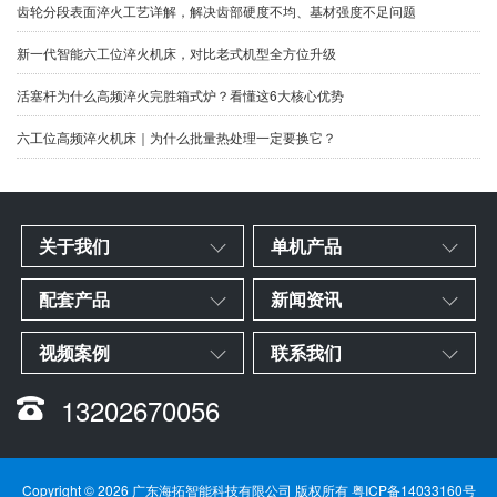
齿轮分段表面淬火工艺详解，解决齿部硬度不均、基材强度不足问题
新一代智能六工位淬火机床，对比老式机型全方位升级
​活塞杆为什么高频淬火完胜箱式炉？看懂这6大核心优势
六工位高频淬火机床｜为什么批量热处理一定要换它？
关于我们
单机产品
配套产品
新闻资讯
视频案例
联系我们
13202670056
Copyright © 2026 广东海拓智能科技有限公司 版权所有
粤ICP备14033160号