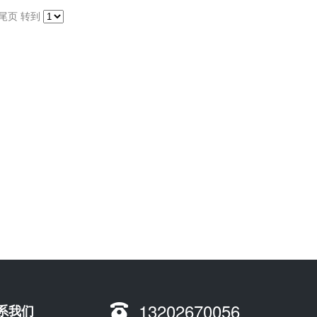
尾页
转到
13202670056
系我们