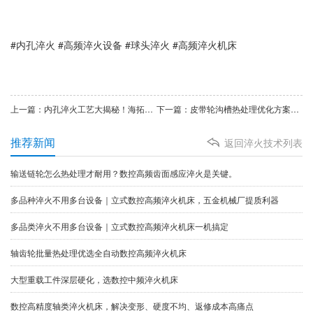
#内孔淬火 #高频淬火设备 #球头淬火 #高频淬火机床
上一篇：内孔淬火工艺大揭秘！海拓高频机床，精准耐用不踩坑
下一篇：皮带轮沟槽热处理优化方案！高频淬火，耐磨与韧性兼得
推荐新闻
返回淬火技术列表
输送链轮怎么热处理才耐用？数控高频齿面感应淬火是关键。
多品种淬火不用多台设备｜立式数控高频淬火机床，五金机械厂提质利器
多品类淬火不用多台设备｜立式数控高频淬火机床一机搞定
​轴齿轮批量热处理优选全自动数控高频淬火机床
大型重载工件深层硬化，选数控中频淬火机床
数控高精度轴类淬火机床，解决变形、硬度不均、返修成本高痛点