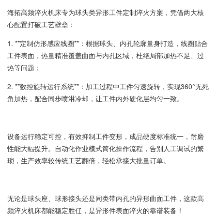
海拓高频淬火机床专为球头类异形工件定制淬火方案，凭借两大核
心配置打破工艺壁垒：
1. **定制仿形感应线圈**：根据球头、内孔轮廓量身打造，线圈贴合
工件表面，热量精准覆盖曲面与内孔区域，杜绝局部加热不足、过
热等问题；
2. **数控旋转运行系统**：加工过程中工件匀速旋转，实现360°无死
角加热，配合同步喷淋冷却，让工件内外硬化层均匀一致。
设备运行稳定可控，有效抑制工件变形，成品硬度标准统一，耐磨
性能大幅提升。自动化作业模式简化操作流程，告别人工调试的繁
琐，生产效率较传统工艺翻倍，轻松承接大批量订单。
无论是球头座、球形接头还是同类带内孔的异形曲面工件，这款高
频淬火机床都能稳定胜任，是异形件表面淬火的靠谱装备！