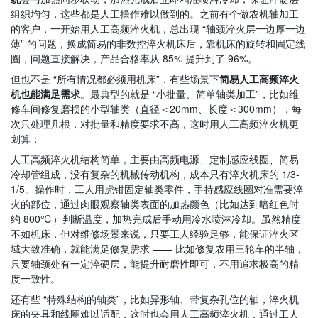
组织均匀，这些都是人工操作难以做到的。之前有个做农机轴加工
的客户，一开始用人工高频淬火机，总出现 “轴颈淬火层一边厚一边
薄” 的问题，换成简易的非数控淬火机床后，靠机床的旋转和固定线
圈，问题直接解决，产品合格率从 85% 提升到了 96%。
但也不是 “所有情况都必须用机床”，有些场景下
简易人工高频淬火
机也能满足需求
。最典型的就是 “小批量、简单轴类加工”，比如维
修车间修复磨损的小型轴类（直径＜20mm、长度＜300mm），每
次只处理几根，对批量和精度要求不高，这时用人工高频淬火机更
划算：
人工高频淬火机结构简单，主要由高频电源、定制感应线圈、简易
冷却管组成，没有复杂的机械传动机构，成本只有淬火机床的 1/3-
1/5。操作时，工人用虎钳固定轴类零件，手持感应线圈对准需要淬
火的部位，通过肉眼观察轴类表面的加热颜色（比如达到暗红色时
约 800℃）判断温度，加热完成后手动用冷水喷淋冷却。虽然精度
不如机床，但对维修场景来说，只要工人经验足够，能保证淬火区
域大致准确，就能满足修复需求 —— 比如修复农用三轮车的半轴，
只要轴颈处有一定淬硬层，能提升耐磨性即可，不用追求极高的精
度一致性。
还有些 “特殊结构的轴类”，比如异形轴、带复杂孔位的轴，淬火机
床的夹具和线圈难以适配，这时也会用人工高频淬火机，通过工人