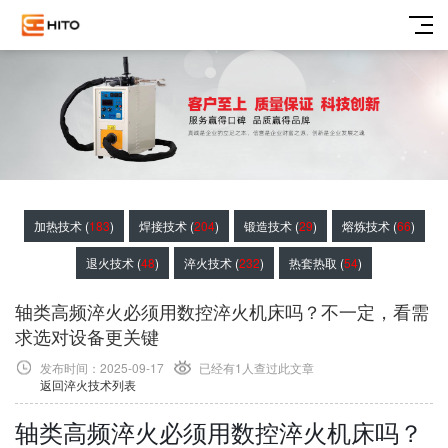
加热技术 (
183
)
焊接技术 (
204
)
锻造技术 (
29
)
熔炼技术 (
66
)
退火技术 (
48
)
淬火技术 (
232
)
热套热取 (
54
)
轴类高频淬火必须用数控淬火机床吗？不一定，看需
求选对设备更关键
发布时间：2025-09-17
已经有1
人查过此文章
返回淬火技术列表
轴类高频淬火必须用数控淬火机床吗？