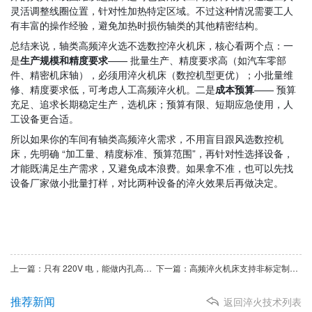
灵活调整线圈位置，针对性加热特定区域。不过这种情况需要工人
有丰富的操作经验，避免加热时损伤轴类的其他精密结构。
总结来说，轴类高频淬火选不选数控淬火机床，核心看两个点：一
是
生产规模和精度要求
—— 批量生产、精度要求高（如汽车零部
件、精密机床轴），必须用淬火机床（数控机型更优）；小批量维
修、精度要求低，可考虑人工高频淬火机。二是
成本预算
—— 预算
充足、追求长期稳定生产，选机床；预算有限、短期应急使用，人
工设备更合适。
所以如果你的车间有轴类高频淬火需求，不用盲目跟风选数控机
床，先明确 “加工量、精度标准、预算范围”，再针对性选择设备，
才能既满足生产需求，又避免成本浪费。如果拿不准，也可以先找
设备厂家做小批量打样，对比两种设备的淬火效果后再做决定。
上一篇：只有 220V 电，能做内孔高频淬火吗？中小尺寸零件这样解决更靠谱
下一篇：高频淬火机床支持非标定制吗？答案是：完全支持，95% 产品为定制款
推荐新闻
返回淬火技术列表