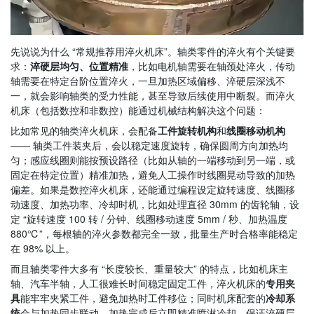
先说说为什么 “常规推荐用淬火机床”。轴类零件的淬火有个关键要
求：
淬硬层均匀、位置精准
，比如电机轴需要在轴颈处淬火，传动
轴需要在特定台阶位置淬火，一旦加热区域偏移、淬硬层深浅不
一，就会影响轴类的受力性能，甚至导致后续使用中断裂。而淬火
机床（包括数控和非数控）能通过机械结构解决这个问题：
比如常见的轴类淬火机床，会配备
工件旋转机构
和
线圈移动机构
—— 轴类工件装夹后，会以稳定速度旋转，确保圆周方向加热均
匀；感应线圈则能按预设路径（比如从轴的一端移动到另一端，或
固定在特定位置）精准加热，避免人工操作时线圈晃动导致的加热
偏差。如果是数控淬火机床，还能通过编程设定旋转速度、线圈移
动速度、加热功率、冷却时机，比如处理直径 30mm 的齿轮轴，设
定 “旋转速度 100 转 / 分钟、线圈移动速度 5mm / 秒、加热温度
880℃”，每根轴的淬火参数都完全一致，批量生产时合格率能稳定
在 98% 以上。
而且轴类零件大多有 “长度较长、重量较大” 的特点，比如机床主
轴、汽车半轴，人工很难长时间稳定固定工件，淬火机床的
专用夹
具
能牢牢夹紧工件，避免加热时工件移位；同时机床配套的
冷却系
统
会与加热同步联动，加热完成后立即精准喷淋冷却，保证淬硬层