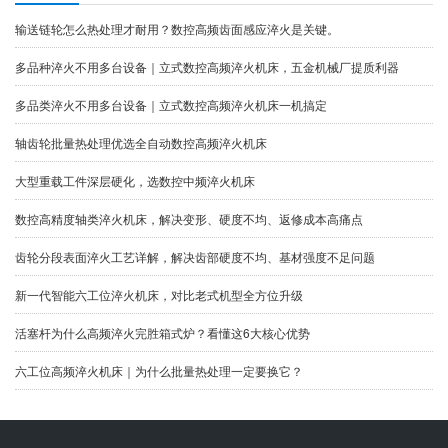
输送链轮怎么热处理才耐用？数控高频齿面感应淬火是关键。
多品种淬火不用多台设备｜立式数控高频淬火机床，五金机械厂提质利器
多品类淬火不用多台设备｜立式数控高频淬火机床一机搞定
​轴齿轮批量热处理优选全自动数控高频淬火机床
大型重载工件深层硬化，选数控中频淬火机床
数控高精度轴类淬火机床，解决变形、硬度不均、返修成本高痛点
齿轮分段表面淬火工艺详解，解决齿部硬度不均、基材强度不足问题
新一代智能六工位淬火机床，对比老式机型全方位升级
​活塞杆为什么高频淬火完胜箱式炉？看懂这6大核心优势
六工位高频淬火机床｜为什么批量热处理一定要换它？