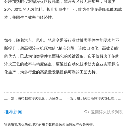
分段加热时仅对需淬火区段耗能，非淬火区段无需加热，可减少
20%-30% 的无效能耗。长期批量生产下，能为企业显著降低能源成
本，兼顾生产效率与经济性。
如今，随着汽车、风电、轨道交通等行业对轴类零件性能要求的不
断提升，超高频淬火机床凭借 “精准分段、连续自动化、高效节能”
的优势，已成为轴类零件表面强化的关键设备。它不仅解决了传统
淬火工艺的效率与精度痛点，更通过自动化技术助力企业实现标准
化生产，为多行业的高质量发展提供可靠的工艺支持。
上一篇：海拓数控淬火机床：历经多轮验证，成为发动机气门超高频淬火热处理优选
下一篇：镰刀刃口高频淬火热处理：农具与刀具领域的高效表面强化方案
推荐新闻
返回淬火技术列表
输送链轮怎么热处理才耐用？数控高频齿面感应淬火是关键。