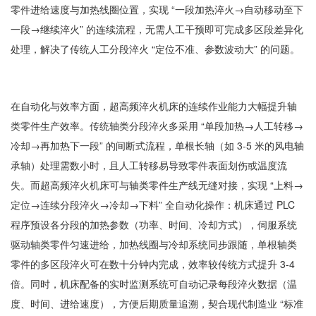
零件进给速度与加热线圈位置，实现 “一段加热淬火→自动移动至下
一段→继续淬火” 的连续流程，无需人工干预即可完成多区段差异化
处理，解决了传统人工分段淬火 “定位不准、参数波动大” 的问题。
在自动化与效率方面，超高频淬火机床的连续作业能力大幅提升轴
类零件生产效率。传统轴类分段淬火多采用 “单段加热→人工转移→
冷却→再加热下一段” 的间断式流程，单根长轴（如 3-5 米的风电轴
承轴）处理需数小时，且人工转移易导致零件表面划伤或温度流
失。而超高频淬火机床可与轴类零件生产线无缝对接，实现 “上料→
定位→连续分段淬火→冷却→下料” 全自动化操作：机床通过 PLC
程序预设各分段的加热参数（功率、时间、冷却方式），伺服系统
驱动轴类零件匀速进给，加热线圈与冷却系统同步跟随，单根轴类
零件的多区段淬火可在数十分钟内完成，效率较传统方式提升 3-4
倍。同时，机床配备的实时监测系统可自动记录每段淬火数据（温
度、时间、进给速度），方便后期质量追溯，契合现代制造业 “标准