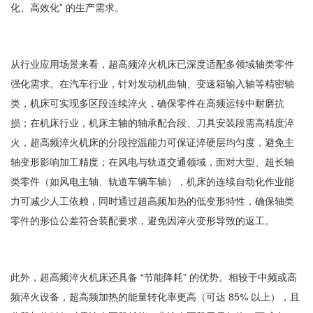
化、高效化” 的生产需求。
从行业应用场景来看，超高频淬火机床已深度适配多领域轴类零件
强化需求。在汽车行业，针对发动机曲轴、变速箱输入轴等精密轴
类，机床可实现多区段连续淬火，确保零件在高频运转中耐磨抗
损；在机床行业，机床主轴的轴承配合段、刀具安装段需高精度淬
火，超高频淬火机床的分段控温能力可保证淬硬层均匀度，避免主
轴变形影响加工精度；在风电与轨道交通领域，面对大型、超长轴
类零件（如风电主轴、轨道车辆车轴），机床的连续自动化作业能
力可减少人工依赖，同时通过超高频加热的低变形特性，确保轴类
零件的形位公差符合装配要求，避免因淬火变形导致的返工。
此外，超高频淬火机床还具备 “节能降耗” 的优势。相较于中频或高
频淬火设备，超高频加热的能量转化率更高（可达 85% 以上），且