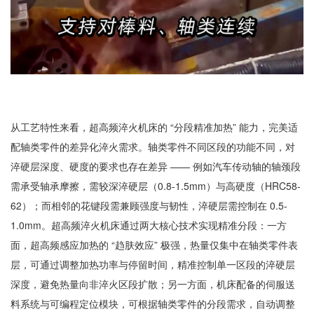
从工艺特性来看，超高频淬火机床的 “分段精准加热” 能力，完美适
配轴类零件的差异化淬火需求。轴类零件不同区段的功能不同，对
淬硬层深度、硬度的要求也存在差异 —— 例如汽车传动轴的轴颈段
需承受轴承摩擦，需较深淬硬层（0.8-1.5mm）与高硬度（HRC58-
62）；而相邻的花键段需兼顾强度与韧性，淬硬层需控制在 0.5-
1.0mm。超高频淬火机床通过两大核心技术实现精准分段：一方
面，超高频感应加热的 “趋肤效应” 极强，热量仅集中在轴类零件表
层，可通过调整加热功率与停留时间，精准控制单一区段的淬硬层
深度，避免热量向非淬火区段扩散；另一方面，机床配备的伺服送
料系统与可编程定位模块，可根据轴类零件的分段需求，自动调整