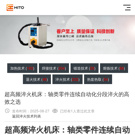
加热技术 (
183
)
焊接技术 (
204
)
锻造技术 (
29
)
熔炼技术 (
66
)
退火技术 (
48
)
淬火技术 (
232
)
热套热取 (
54
)
超高频淬火机床：轴类零件连续自动化分段淬火的高
效之选
发布时间：2025-08-27
已经有1
人查过此文章
返回淬火技术列表
超高频淬火机床：轴类零件连续自动