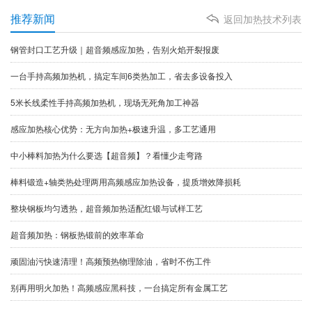
推荐新闻
返回加热技术列表
钢管封口工艺升级｜超音频感应加热，告别火焰开裂报废
一台手持高频加热机，搞定车间6类热加工，省去多设备投入
5米长线柔性手持高频加热机，现场无死角加工神器
​感应加热核心优势：无方向加热+极速升温，多工艺通用
中小棒料加热为什么要选【超音频】？看懂少走弯路
棒料锻造+轴类热处理两用高频感应加热设备，提质增效降损耗
整块钢板均匀透热，超音频加热适配红锻与试样工艺
​超音频加热：钢板热锻前的效率革命
顽固油污快速清理！高频预热物理除油，省时不伤工件
别再用明火加热！高频感应黑科技，一台搞定所有金属工艺