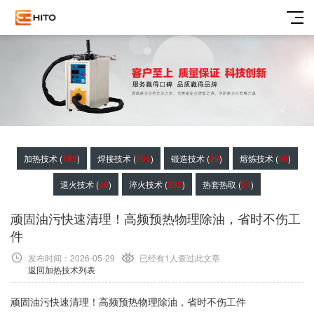
加热技术 (
183
)
焊接技术 (
204
)
锻造技术 (
29
)
熔炼技术 (
66
)
退火技术 (
48
)
淬火技术 (
232
)
热套热取 (
54
)
顽固油污快速清理！高频预热物理除油，省时不伤工
件
发布时间：2026-05-29
已经有1
人查过此文章
返回加热技术列表
顽固油污快速清理！高频预热物理除油，省时不伤工件