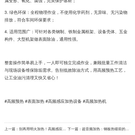
属变形、氧化、腐蚀，完美保护基材；
3. 绿色环保：全程物理作业，不使用化学药剂，无异味、无污染物
排放，符合车间环保要求；
4. 适用范围广：可针对各类钢制、铁制金属框架、设备壳体、五金
构件、大型机架做表面除油，通用性强。
整套操作简单易上手，一人即可独立完成作业，兼顾批量工件清洁
与现场设备维保除垢需求。告别低效除油方式，用高频预热工艺，
让工业油污清理又快又省心！
#高频预热 #表面加热 #高频感应加热设备 #高频加热机
上一篇：别再用明火加热！高频感应黑科技，一台搞定所有金属工艺
下一篇：​超音频加热：钢板热锻前的效率革命