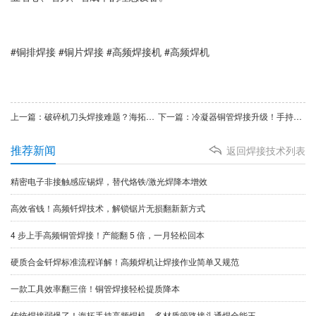
#铜排焊接 #铜片焊接 #高频焊接机 #高频焊机
上一篇：破碎机刀头焊接难题？海拓高频焊机1分钟速解，重载耐磨不脱片
下一篇：冷凝器铜管焊接升级！手持式高频焊接机，高效不伤翅片
推荐新闻
返回焊接技术列表
​精密电子非接触感应锡焊，替代烙铁/激光焊降本增效
​高效省钱！高频钎焊技术，解锁锯片无损翻新新方式
4 步上手高频铜管焊接！产能翻 5 倍，一月轻松回本
硬质合金钎焊标准流程详解！高频焊机让焊接作业简单又规范
一款工具效率翻三倍！铜管焊接轻松提质降本
传统焊接弱爆了！海拓手持高频焊机，多材质管路接头通焊全能王