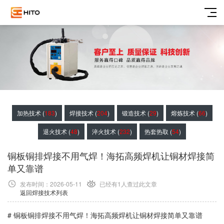
加热技术 (
183
)
焊接技术 (
204
)
锻造技术 (
29
)
熔炼技术 (
66
)
退火技术 (
48
)
淬火技术 (
232
)
热套热取 (
54
)
铜板铜排焊接不用气焊！海拓高频焊机让铜材焊接简
单又靠谱
发布时间：2026-05-11
已经有1
人查过此文章
返回焊接技术列表
# 铜板铜排焊接不用气焊！海拓高频焊机让铜材焊接简单又靠谱