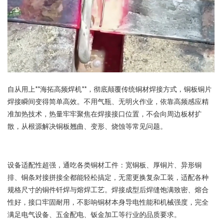
自从用上**海拓高频焊机**，彻底颠覆传统铜材焊接方式，铜板铜片
焊接瞬间变得简单高效。不用气瓶、无明火作业，依靠高频感应精
准加热技术，热量牢牢聚焦在焊接接口位置，不会向周边板材扩
散，从根源解决铜板翘曲、变形、烧蚀等常见问题。
设备适配性超强，通吃各类铜材工件：宽铜板、厚铜片、异形铜
排、铜条对接拼接全都能轻松搞定，无需更换复杂工装，适配各种
规格尺寸的铜件钎焊与熔焊工艺。焊接成型后焊缝饱满致密、熔合
性好，接口牢固耐用，不影响铜材本身导电性能和机械强度，完全
满足电气设备、五金配电、钣金加工等行业的品质要求。