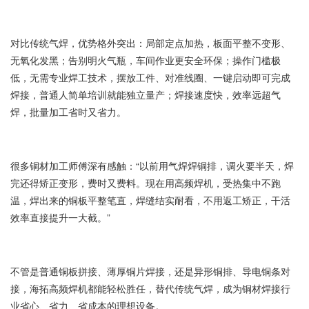
对比传统气焊，优势格外突出：局部定点加热，板面平整不变形、
无氧化发黑；告别明火气瓶，车间作业更安全环保；操作门槛极
低，无需专业焊工技术，摆放工件、对准线圈、一键启动即可完成
焊接，普通人简单培训就能独立量产；焊接速度快，效率远超气
焊，批量加工省时又省力。
很多铜材加工师傅深有感触：“以前用气焊焊铜排，调火要半天，焊
完还得矫正变形，费时又费料。现在用高频焊机，受热集中不跑
温，焊出来的铜板平整笔直，焊缝结实耐看，不用返工矫正，干活
效率直接提升一大截。”
不管是普通铜板拼接、薄厚铜片焊接，还是异形铜排、导电铜条对
接，海拓高频焊机都能轻松胜任，替代传统气焊，成为铜材焊接行
业省心、省力、省成本的理想设备。