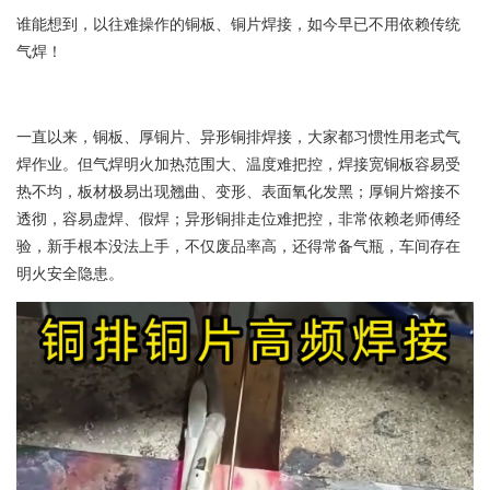
谁能想到，以往难操作的铜板、铜片焊接，如今早已不用依赖传统
气焊！
一直以来，铜板、厚铜片、异形铜排焊接，大家都习惯性用老式气
焊作业。但气焊明火加热范围大、温度难把控，焊接宽铜板容易受
热不均，板材极易出现翘曲、变形、表面氧化发黑；厚铜片熔接不
透彻，容易虚焊、假焊；异形铜排走位难把控，非常依赖老师傅经
验，新手根本没法上手，不仅废品率高，还得常备气瓶，车间存在
明火安全隐患。