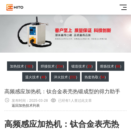
加热技术 (
183
)
焊接技术 (
204
)
锻造技术 (
29
)
熔炼技术 (
66
)
退火技术 (
48
)
淬火技术 (
232
)
热套热取 (
54
)
高频感应加热机：钛合金表壳热锻成型的得力助手
发布时间：2025-03-28
已经有1
人查过此文章
返回加热技术列表
高频感应加热机：钛合金表壳热