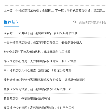
上一篇：手持式高频加热机：金属棒料加热的高效利器
下一篇：手持式高频加热机：灵活高效的金属加工解决方案
推荐新闻
返回加热技术列表
钢管封口工艺升级｜超音频感应加热，告别火焰开裂报废
一台手持高频加热机，搞定车间6类热加工，省去多设备投入
5米长线柔性手持高频加热机，现场无死角加工神器
​感应加热核心优势：无方向加热+极速升温，多工艺通用
中小棒料加热为什么要选【超音频】？看懂少走弯路
棒料锻造+轴类热处理两用高频感应加热设备，提质增效降损耗
整块钢板均匀透热，超音频加热适配红锻与试样工艺
​超音频加热：钢板热锻前的效率革命
顽固油污快速清理！高频预热物理除油，省时不伤工件