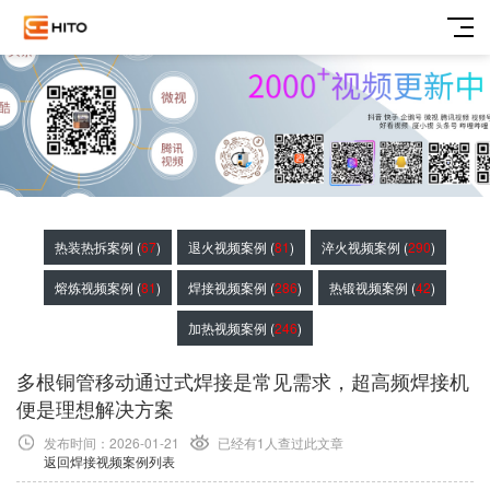
热装热拆案例 (
67
)
退火视频案例 (
81
)
淬火视频案例 (
290
)
熔炼视频案例 (
81
)
焊接视频案例 (
286
)
热锻视频案例 (
42
)
加热视频案例 (
246
)
多根铜管移动通过式焊接是常见需求，超高频焊接机
便是理想解决方案
发布时间：2026-01-21
已经有1
人查过此文章
返回焊接视频案例列表