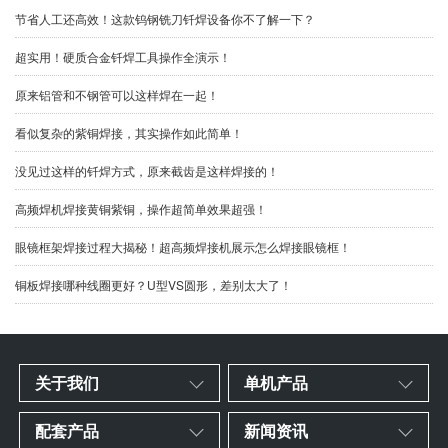
节省人工还高效！这款钨钢铣刀钎焊设备你不了解一下？
超实用！硬质合金钎焊工具操作全演示！
原来铝管和不钢管可以这样焊在一起！
看似复杂的紫铜焊接，其实操作如此简单！
没见过这样的钎焊方式，原来截齿是这样焊接的！
高频焊机焊接黄铜紫铜，操作超简单效果超强！
眼镜框架焊接过程大揭秘！超高频焊接机展示怎么焊接眼镜框！
铜板焊接哪种线圈更好？U型VS圆形，差别太大了！
关于我们
单机产品
配套产品
新闻资讯