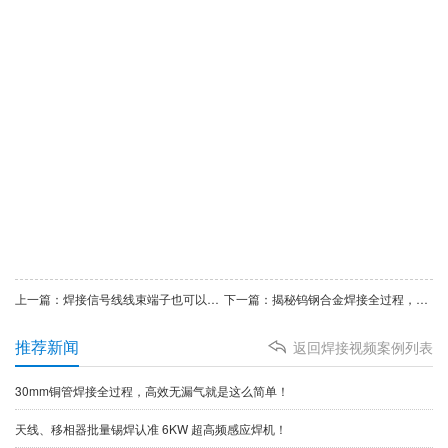
上一篇：焊接信号线线束端子也可以使用超高频焊接机
下一篇：揭秘钨钢合金焊接全过程，看完你也变专家
推荐新闻
返回焊接视频案例列表
30mm铜管焊接全过程，高效无漏气就是这么简单！
天线、移相器批量锡焊认准 6KW 超高频感应焊机！