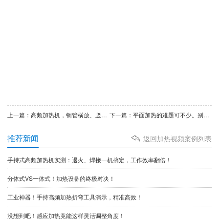
上一篇：高频加热机，钢管横放、竖放随便选，加热效果一样好
下一篇：平面加热的难题可不少。别愁，海拓手持式高频加热机来救场
推荐新闻
返回加热视频案例列表
手持式高频加热机实测：退火、焊接一机搞定，工作效率翻倍！
分体式VS一体式！加热设备的终极对决！
工业神器！手持高频加热折弯工具演示，精准高效！
没想到吧！感应加热竟能这样灵活调整角度！