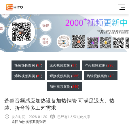
热装热拆案例 (
67
)
退火视频案例 (
81
)
淬火视频案例 (
290
)
熔炼视频案例 (
81
)
焊接视频案例 (
286
)
热锻视频案例 (
42
)
加热视频案例 (
246
)
选超音频感应加热设备加热钢管 可满足退火、热
装、折弯等多工艺需求
发布时间：2026-01-20
已经有1
人查过此文章
返回加热视频案例列表