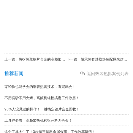
上一篇：热拆热取锯片合金的高频加热机只要两千多块钱
下一篇：轴承热套过盈热装配原来这么简单！一台高频加热机就能搞定!
推荐新闻
返回热装热拆案例列表
零经验也能学会的铜管热套技术，看完就会！
不用喷砂不用火烤，高频机轻松搞定工件涂层！
95%人没见过的操作！一键搞定锯片合金回收！
工具控必看！高频加热机秒拆开料刀合金！
这个工具太牛了！3步搞定塑料金属分离，工作效率翻倍！