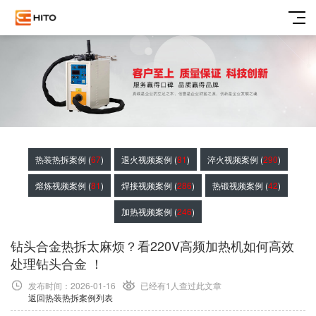
热装热拆案例 (
67
)
退火视频案例 (
81
)
淬火视频案例 (
290
)
熔炼视频案例 (
81
)
焊接视频案例 (
286
)
热锻视频案例 (
42
)
加热视频案例 (
246
)
钻头合金热拆太麻烦？看220V高频加热机如何高效
处理钻头合金 ！
发布时间：2026-01-16
已经有1
人查过此文章
返回热装热拆案例列表