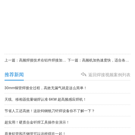
上一篇：高频焊接技术在铝件焊接加工领域有着广泛的应用
下一篇：高频机加热速度快，适合各类锯片锯齿上硬质合金焊接使用
推荐新闻
返回焊接视频案例列表
30mm铜管焊接全过程，高效无漏气就是这么简单！
天线、移相器批量锡焊认准 6KW 超高频感应焊机！
节省人工还高效！这款钨钢铣刀钎焊设备你不了解一下？
超实用！硬质合金钎焊工具操作全演示！
原来铝管和不钢管可以这样焊在一起！