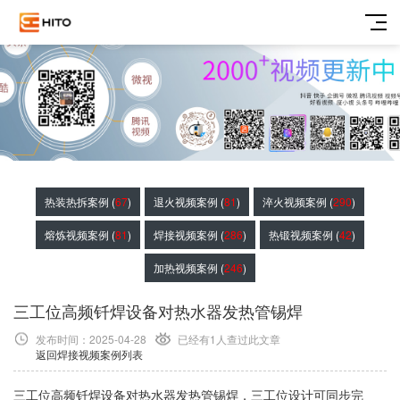
热装热拆案例 (
67
)
退火视频案例 (
81
)
淬火视频案例 (
290
)
熔炼视频案例 (
81
)
焊接视频案例 (
286
)
热锻视频案例 (
42
)
加热视频案例 (
246
)
三工位高频钎焊设备对热水器发热管锡焊
发布时间：2025-04-28
已经有1
人查过此文章
返回焊接视频案例列表
三工位高频钎焊设备对热水器发热管锡焊，三工位设计可同步完