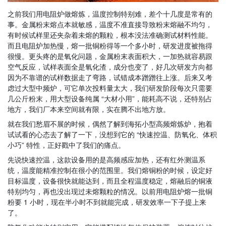
之前我们用电阻炉做熔炼，温度控制特别难，差个十几度是常有的
事。金属粉末熔点本就敏感，温度不准直接导致粉末熔融不均匀，
有时候试样里还夹杂着未熔的颗粒，根本没法准确测试材料性能。
而且电阻炉加热慢，熔一批铜粉得等一个多小时，研发进度被拖得
很慢。更头疼的是氧化问题，金属粉末表面积大，一加热就容易跟
空气反应，试样表面全是氧化渣，成分也变了，好几次研发方向都
因为不靠谱的试样数据走了弯路，试错成本蹭蹭往上涨。后来又考
虑过大型中频炉，可它单次投料量太大，我们研发阶段每次只需要
几公斤粉末，用大型设备纯属 “大材小用”，能耗高不说，还特别占
地方，我们厂本来空间就有限，实在腾不出地方放。
就在我们愁眉不展的时候，偶然了解到海拓小型高频熔炼炉，抱着
试试看的心态去了解了一下，没想到它的 “快速控温、防氧化、体积
小巧” 特性，正好戳中了我们的痛点。
先说快速控温，这款设备用的是高频感应加热，还有红外测温系
统，温度能精准控制在很小的范围里。我们熔铜粉的时候，设定好
目标温度，设备很快就能达到，而且全程温度稳定，熔融后的铜液
特别均匀，再也没出现过未熔颗粒的情况。以前用电阻炉熔一批铜
粉要 1 小时，现在半小时不到就能完成，研发效率一下子提上来
了。