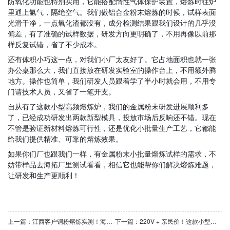
防氧化功能也特别实用，它能搭配惰性气体保护装置，熔炼时往炉
里通上氩气，隔绝空气。我们做铝合金粉末熔炼的时候，试样表面
光滑干净，一点氧化渣都没有，成分检测结果跟我们设计的几乎没
偏差，有了准确的试样数据，研发方向更明确了，不用再像以前那
样反复试错，省了不少成本。
还有体积小巧这一点，对我们小厂太友好了。它占地面积也就一张
办公桌那么大，我们直接放在研发实验室的操作台上，不用额外腾
地方。操作也简单，我们研发人员跟着学了半小时就会用，不用专
门请技术人员，又省了一笔开支。
自从有了这款小型高频熔炼炉，我们的金属粉末研发进展顺利多
了，已经成功研发出两款新型模具，投放市场后反响还不错。现在
不管是验证新材料熔炼可行性，还是优化小批量生产工艺，它都能
给我们提供精准、可靠的熔炼效果。
如果你们厂也跟我们一样，有金属粉末小批量熔炼试样的需求，不
妨带样品去海拓厂里测试看看，相信它也能帮你们解决熔炼难题，
让研发和生产更顺利！
上一篇：江西客户铜粉熔炼实测！海拓小型高频熔炼炉高效熔解，为精密铜件生产提供数据支撑
下一篇：220V + 亲民价！这款小型高频熔炼炉适配贵金属熔炼需求