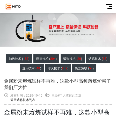
加热技术 (
183
)
焊接技术 (
204
)
锻造技术 (
29
)
熔炼技术 (
66
)
退火技术 (
48
)
淬火技术 (
232
)
热套热取 (
54
)
金属粉末熔炼试样不再难，这款小型高频熔炼炉帮了
我们厂大忙
发布时间：2025-10-15
已经有1
人查过此文章
返回熔炼技术列表
金属粉末熔炼试样不再难，这款小型高