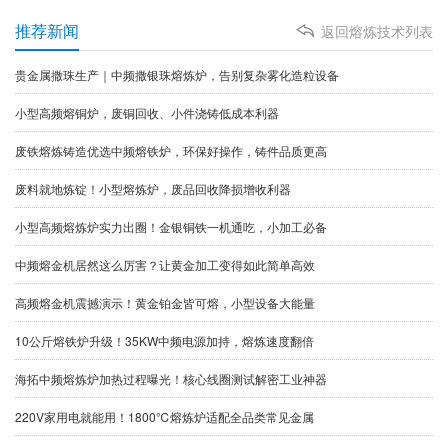
推荐新闻
返回熔炼技术列表
贵金属撒珠生产｜中频撒银珠熔炼炉，告别复杂雾化造粒设备
小型高频熔铜炉，废铜回收、小件浇铸低成本利器
废铁熔炼铸造优选中频熔铁炉，环保好操作，铸件品质更高
​废料就地炼锭！小型熔炼炉，废品回收降损增收利器
小型高频熔炼炉实力出圈！金银铜铁一机通吃，小加工必备
中频熔金机居然这么厉害？让黄金加工变得如此简单高效
高频熔金机震撼演示！黄金铂金皆可熔，小型设备大能量
10公斤熔铁炉升级！35KW中频电源加持，熔炼速度翻倍
海拓中频熔炼炉加热过程曝光！核心线圈测试解密工业神器
220V家用电就能用！1800℃熔炼炉适配全品类常见金属