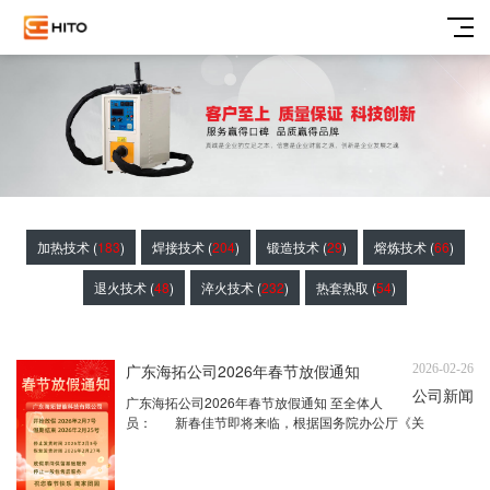
加热技术 (
183
)
焊接技术 (
204
)
锻造技术 (
29
)
熔炼技术 (
66
)
退火技术 (
48
)
淬火技术 (
232
)
热套热取 (
54
)
广东海拓公司2026年春节放假通知
2026-02-26
公司新闻
广东海拓公司2026年春节放假通知 至全体人
员： 新春佳节即将来临，根据国务院办公厅《关
于2026年节日假期安排的通知》，并结合公司生产
经营状况，经公司研究决定，春节假期放假具体安排
如下：一、春节放假时间：广 ...