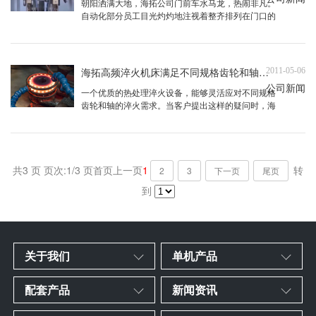
朝阳洒满大地，海拓公司门前车水马龙，热闹非凡。
自动化部分员工目光灼灼地注视着整齐排列在门口的
产品，心中充满了自豪与期待。这些产品不仅代表了
海拓的精湛技艺，更是对美好未来的坚定信心与憧
憬。中频导轨淬火机，作为海拓的明星产品，每一次
的出货都凝聚了所有同仁的辛勤付出与智慧结晶。这
海拓高频淬火机床满足不同规格齿轮和轴的淬火需求
2011-05-06
款机器在设计之初就充分考虑 ...
公司新闻
一个优质的热处理淬火设备，能够灵活应对不同规格
齿轮和轴的淬火需求。当客户提出这样的疑问时，海
拓机电设备的专家团队总能给予满意的答复。针对汽
车齿轮淬火，我们的设备不仅能胜任，更能通过精确
的工艺控制，达到预期的淬火效果。近期，陈小姐作
为技术经理，对我们公司的服务表示了高度的认可。
为了验证我们的设备性能， ...
共3 页 页次:1/3 页
首页
上一页
1
转
2
3
下一页
尾页
到
关于我们
单机产品
配套产品
新闻资讯