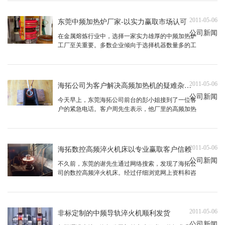
新产品，需要找一家专业的高频焊接机生产厂家进行
定制。然而，在周边寻找了多家东莞市高频焊接机生
东莞中频加热炉厂家-以实力赢取市场认可
2011-05-06
产厂家后，都因杨总的工程图 ...
公司新闻
在金属熔炼行业中，选择一家实力雄厚的中频加热炉
工厂至关重要。多数企业倾向于选择机器数量多的工
厂，因为这些工厂通常具备更强的生产能力和更快的
交货速度，能确保企业在规定时间内获取设备，不耽
误生产进度。东莞，作为金属熔炼行业的重镇，中频
透热炉厂众多，实力各异。有的厂家可能仅拥有两三
海拓公司为客户解决高频加热机的疑难杂症-为潜在客户打下基础
2011-05-06
台机器，而一些大厂则拥有 ...
公司新闻
今天早上，东莞海拓公司前台的彭小姐接到了一位客
户的紧急电话。客户周先生表示，他厂里的高频加热
机突然停止了加热，由于设备已使用六七年，标牌模
糊不清，且无法联系到原厂家售后，他感到非常困
扰。在无法确定原购买渠道的情况下，周先生选择上
网寻找相关厂家寻求技术帮助。彭小姐虽然不是技术
海拓数控高频淬火机床以专业赢取客户信赖
2011-05-06
人员，但她迅速将客户的电话 ...
公司新闻
不久前，东莞的谢先生通过网络搜索，发现了海拓公
司的数控高频淬火机床。经过仔细浏览网上资料和咨
询，他了解到海拓专业制造数控高频淬火机床，非常
适合他的新产品测试需求。他急需这样的设备来检验
产品设计是否达到各项指标标准。在与谢先生的沟通
中，我们得知他之前已有长期合作的供应商，但由于
非标定制的中频导轨淬火机顺利发货
2011-05-06
对方提供的数控高频淬火机 ...
公司新闻