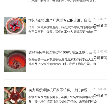
他在网络上无意间发现了我们的供应信息，并主动联
系了我们。经过深入的沟通，我们了解到客户需要对
一种特定规格的轴进行淬火热处理。这种轴的轴径为
60毫米，长度为150毫米，且淬火深度要达到2毫
海拓高频机生产厂家以专业的态度、自信的精神和优质的服务，赢得客户的信赖和支持
2012-07-25
米。针对客户的具体需求 ...
公司新闻
作为一家高频机制造商，我们深知与客户的沟通和合
作至关重要。每天，我们的工作人员都需要与来自不
同地区的客户打交道，他们可能是采购人员、设计
师、工程师，甚至是企业老板。因此，我们不仅要具
备专业的知识和技能，还需要有足够的自信和沟通能
力，以赢得客户的信赖和放心购买我们的设备。面对
选择海拓中频熔炼炉-100KG熔炼废铁，三天即可顺利发货
2011-05-06
工程师这样的专业客户，我们 ...
公司新闻
张先生是一位从事废铁收集与熔炼工作的专业人士，
他在网上搜索“中频熔炼炉”时，发现了海拓公司。由
于他的朋友曾经与海拓有过愉快的合作经历，张先生
对海拓产生了浓厚的兴趣，并决定选择海拓作为他的
合作伙伴。业务部徐经理热情地接待了张先生，并详
细了解了他的需求。张先生表示，他需要一个中频熔
炼炉来熔炼收集到的废铁 ...
实力高频焊接机厂家不怕客户上门参观，就怕客户不来了
2011-05-06
公司新闻
在制造业发达的东莞市，各类产业链发展得相当完
备，其中就包括高频焊接机生产行业。东莞市拥有众
多高频焊接机生产厂家，那么哪家是专业的呢？东坑
镇的杨总与人合作创办了一家小公司，最近研发出了