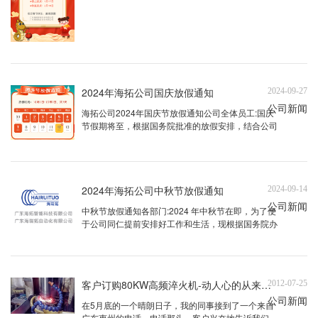
经营状况，经公司研究决定，春节假期实行分批阶梯
式放假。具体安排如下：一、 ...
2024年海拓公司国庆放假通知
2024-09-27
公司新闻
海拓公司2024年国庆节放假通知公司全体员工:国庆
节假期将至，根据国务院批准的放假安排，结合公司
实际情况，现将2024年国庆节放假安排如下:一，放
假时间:10月1日至10月7日放假，共7天，10月8日
(周二)正常上班。9月29日(周日)与10月12日周六调
休为正常工作日。二、注意事项:1、各部门请提 ...
2024年海拓公司中秋节放假通知
2024-09-14
公司新闻
中秋节放假通知各部门:2024 年中秋节在即，为了便
于公司同仁提前安排好工作和生活，现根据国务院办
公厅通知及公司的福利政策，将中秋节期间的放假安
排通知如下:1、中秋节放假时间:2024年9月15日-9月
17日共3天。2、上班时间 2024年9月18日星期三正
式上班。3、各部门务必在节假日下班之前做好 ...
客户订购80KW高频淬火机-动人心的从来不是价格 而且专业和服务
2012-07-25
公司新闻
在5月底的一个晴朗日子，我的同事接到了一个来自
广东惠州的电话。电话那头，客户兴奋地告诉我们，